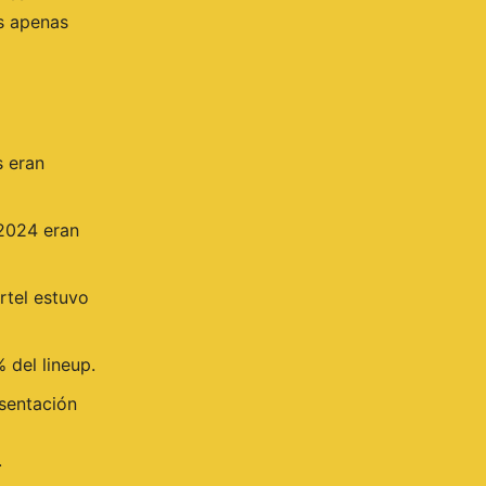
os apenas
s eran
 2024 eran
rtel estuvo
 del lineup.
esentación
.