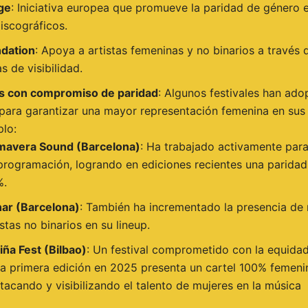
ge
: Iniciativa europea que promueve la paridad de género e
discográficos.
dation
: Apoya a artistas femeninas y no binarios a través 
 de visibilidad.
es con compromiso de paridad
: Algunos festivales han ad
para garantizar una mayor representación femenina en sus 
plo:
mavera Sound (Barcelona)
: Ha trabajado activamente para
programación, logrando en ediciones recientes una paridad
%.
ar (Barcelona)
: También ha incrementado la presencia de 
istas no binarios en su lineup.
iña Fest (Bilbao)
: Un festival comprometido con la equida
a primera edición en 2025 presenta un cartel 100% femeni
tacando y visibilizando el talento de mujeres en la música