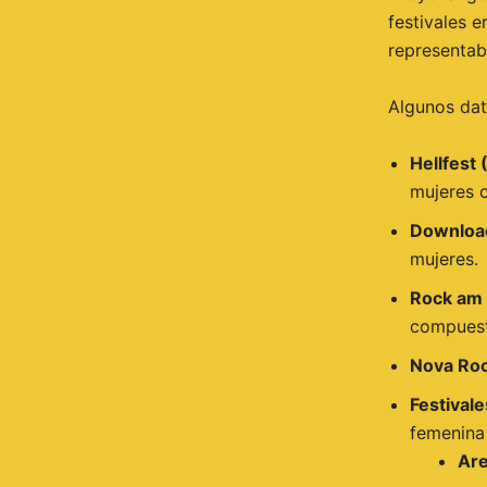
festivales 
representab
Algunos dat
Hellfest 
mujeres o
Download
mujeres.
Rock am 
compuest
Nova Roc
Festival
femenina 
Are