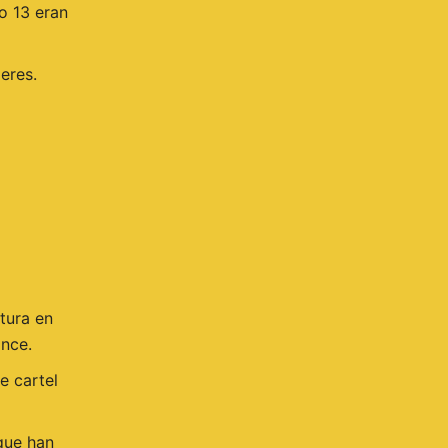
lo 13 eran
jeres.
tura en
ance.
e cartel
que han