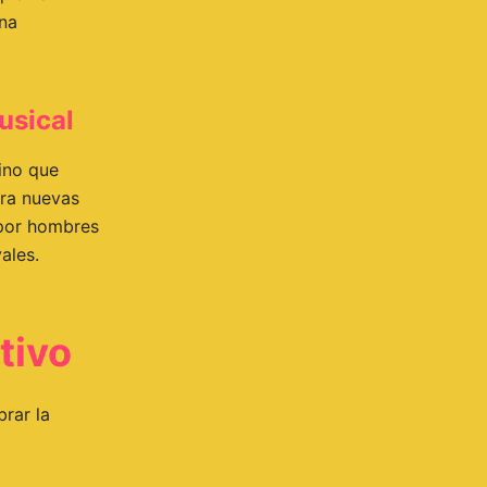
na
usical
sino que
ara nuevas
 por hombres
ales.
tivo
rar la