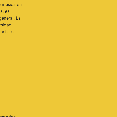
e música en
a, es
eneral. La
rsidad
artistas.