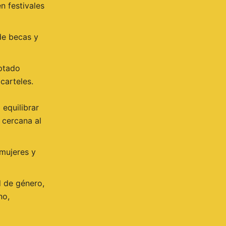
n festivales
de becas y
optado
carteles.
 equilibrar
 cercana al
mujeres y
d de género,
no,