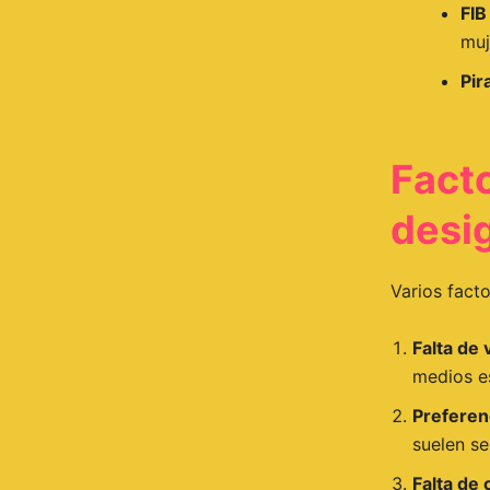
FIB
muj
Pir
Facto
desi
Varios facto
Falta de v
medios es
Preferen
suelen se
Falta de