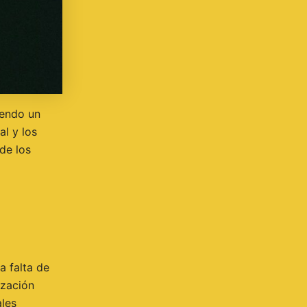
iendo un
al y los
de los
a falta de
ización
ales