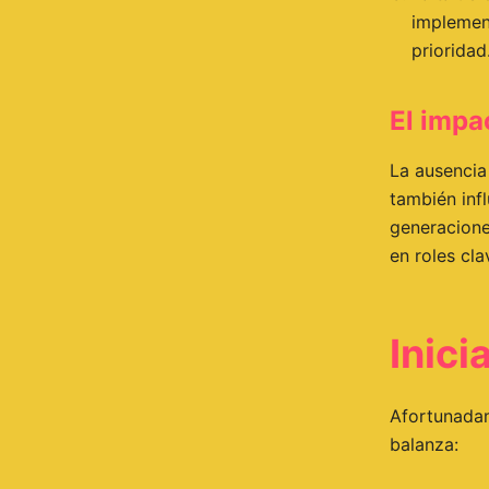
implemen
prioridad
El impa
La ausencia 
también inf
generacione
en roles cl
Inici
Afortunadam
balanza: