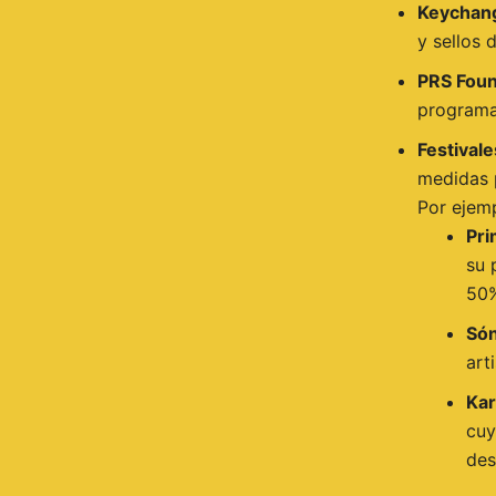
Keychan
y sellos 
PRS Foun
programas
Festival
medidas 
Por ejem
Pri
su 
50
Són
art
Kar
cuy
des