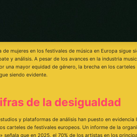
a de mujeres en los festivales de música en Europa sigue s
te y análisis. A pesar de los avances en la industria music
or una mayor equidad de género, la brecha en los carteles 
igue siendo evidente.
ifras de la desigualdad
studios y plataformas de análisis han puesto en evidencia l
los carteles de festivales europeos. Un informe de la organ
 señala que en 2025, el 70% de los artistas en los princip